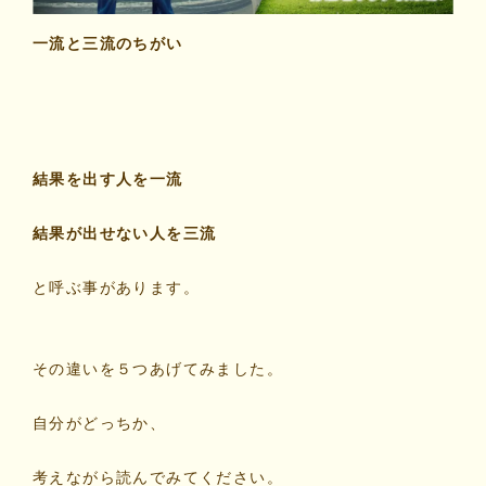
マイビリちゃん診断
一流と三流のちがい
風水ミニビリちゃん診断
よくなるメッセージ
結果を出す人を一流
体験談
結果が出せない人を三流
会社案内
と呼ぶ事があります。
お問い合わせ
その違いを５つあげてみました。
自分がどっちか、
考えながら読んでみてください。