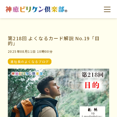
第218回 よくなるカード解説 No.19「目
はじめての方へ
交流の場
学びの場
的」
2025年08月11日 10時00分
進社長のよくなるブログ
はじめての方へ
交流の場
学びの場