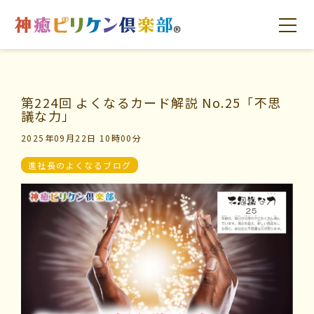
第224回 よくなるカード解説 No.25「不思
はじめての方へ
交流の場
学びの場
議な力」
2025年09月22日 10時00分
進社長のよくなるブログ
はじめての方へ
交流の場
学びの場