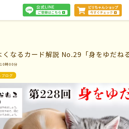
体験談
 よくなるカード解説 No.29「身をゆだね
 10時00分
断
会社案内
るブログ
お問い合わせ