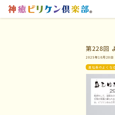
はじめての方へ
マイビリちゃん診断
第228回
2025年10月20日
交流の場
風水ミニビリちゃん診
進社長のよくな
学びの場
よくなるメッセージ