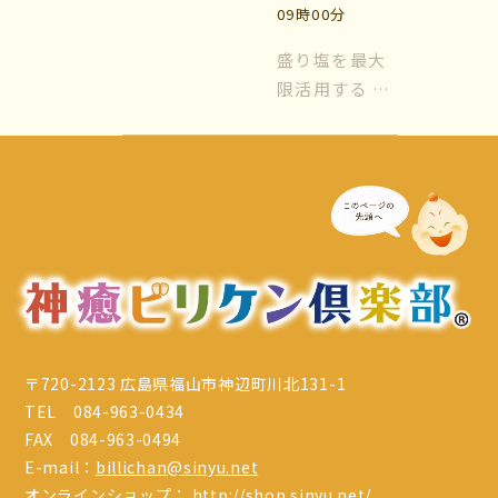
色...
09時00分
夜には、 狼...
盛り塩を最大
限活用する 風
水では日常的
に『盛り塩』
を使います。
盛り塩をする
場所は『玄
関』と『トイ
レ』が基本に
なります。玄
関はすべての
エネルギーが
〒720-2123 広島県福山市神辺町川北131-1
出入りする場
TEL 084-963-0434
所、トイレな
FAX 084-963-0494
どの水周りは
E-mail：
billichan@sinyu.net
色...
オンラインショップ：
http://shop.sinyu.net/