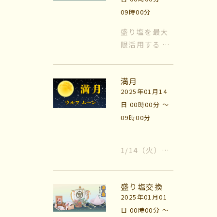
09時00分
マイビリちゃん診断
盛り塩を最大
限活用する 風
風水ミニビリちゃん診断
水では日常的
に『盛り塩』
よくなるメッセージ
満月
を使います。
2025年01月14
盛り塩をする
体験談
日 00時00分 〜
場所は『玄
09時00分
関』と『トイ
会社案内
レ』が基本に
なります。玄
1/14（火）
お問い合わせ
関はすべての
は、満月で
エネルギーが
す。 ウルフム
出入りする場
盛り塩交換
ーンは、1月の
所、トイレな
2025年01月01
満月の名前で
どの水周りは
日 00時00分 〜
す。 冬の寒い