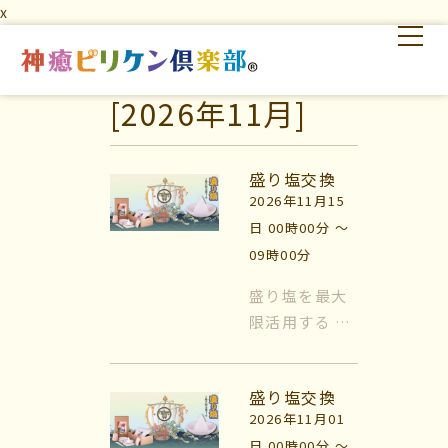
x
[2026年11月]
はじめての方へ
交流の場
学びの場
盛り塩交換
2026年11月15
日 00時00分 〜
09時00分
盛り塩を最大
限活用する 風
はじめての方へ
水では日常的
に『盛り塩』
交流の場
盛り塩交換
を使います。
2026年11月01
盛り塩をする
学びの場
日 00時00分 〜