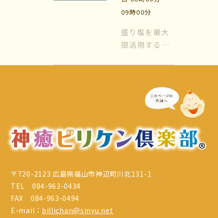
場所は『玄
09時00分
関』と『トイ
マイビリちゃん診断
レ』が基本に
盛り塩を最大
なります。玄
限活用する 風
風水ミニビリちゃん診断
関はすべての
水では日常的
エネルギーが
に『盛り塩』
よくなるメッセージ
出入りする場
を使います。
所、トイレな
盛り塩をする
体験談
どの水周りは
場所は『玄
色...
関』と『トイ
会社案内
レ』が基本に
なります。玄
お問い合わせ
関はすべての
エネルギーが
〒720-2123 広島県福山市神辺町川北131-1
出入りする場
TEL 084-963-0434
所、トイレな
FAX 084-963-0494
どの水周りは
E-mail：
billichan@sinyu.net