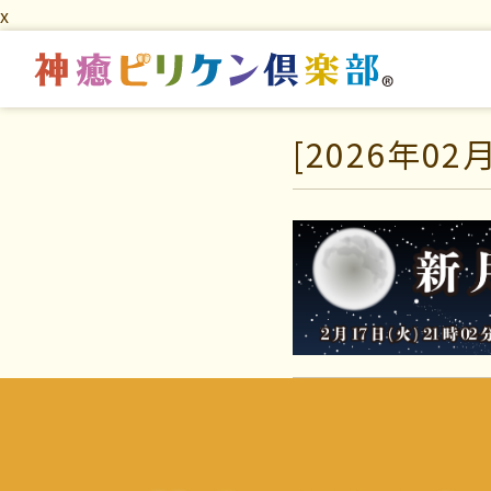
x
[2026年02月
はじめての方へ
マイビリちゃん診断
交流の場
風水ミニビリちゃん診
学びの場
よくなるメッセージ