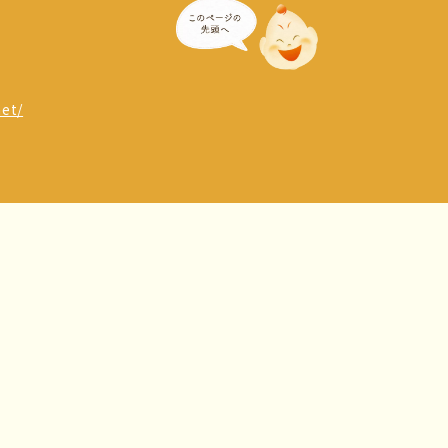
1
net/