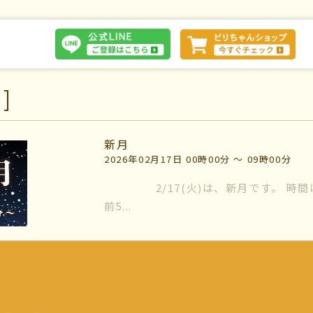
]
体験談
新月
2026年02月17日 00時00分 〜 09時00分
断
会社案内
2/17(火)は、新月です。 時間は、21時02分（〜翌午
お問い合わせ
前5...