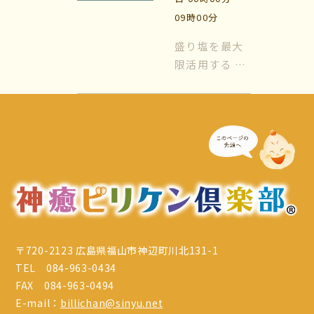
場所は『玄
09時00分
関』と『トイ
マイビリちゃん診断
レ』が基本に
盛り塩を最大
なります。玄
限活用する 風
風水ミニビリちゃん診断
関はすべての
水では日常的
エネルギーが
に『盛り塩』
よくなるメッセージ
出入りする場
を使います。
所、トイレな
盛り塩をする
体験談
どの水周りは
場所は『玄
色...
関』と『トイ
会社案内
レ』が基本に
なります。玄
お問い合わせ
関はすべての
エネルギーが
〒720-2123 広島県福山市神辺町川北131-1
出入りする場
TEL 084-963-0434
所、トイレな
FAX 084-963-0494
どの水周りは
E-mail：
billichan@sinyu.net