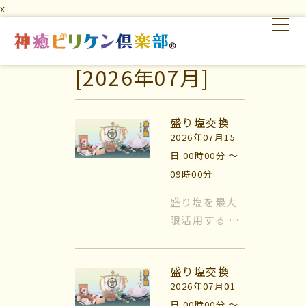
x
[2026年07月]
はじめての方へ
交流の場
学びの場
盛り塩交換
2026年07月15
日 00時00分 〜
09時00分
盛り塩を最大
限活用する 風
はじめての方へ
水では日常的
に『盛り塩』
交流の場
盛り塩交換
を使います。
2026年07月01
盛り塩をする
学びの場
日 00時00分 〜