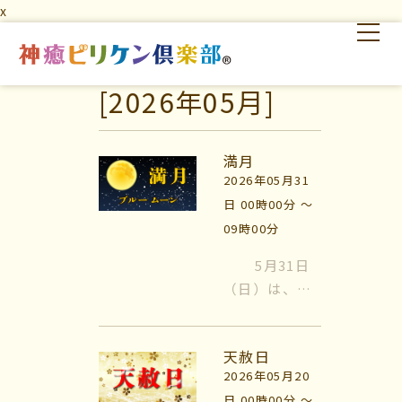
x
[2026年05月]
はじめての方へ
交流の場
学びの場
満月
2026年05月31
日 00時00分 〜
09時00分
5月31日
（日）は、満
はじめての方へ
月です。 ｢ブ
ルームーン｣
交流の場
天赦日
は、 実際に青
2026年05月20
くは見えませ
学びの場
日 00時00分 〜