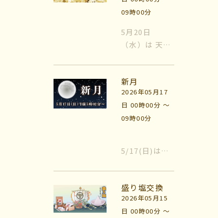
んが、 英語の
09時00分
慣用句「o...
マイビリちゃん診断
5月20日
（水）は 天赦
風水ミニビリちゃん診断
日！ 天赦日
（てんしゃび
よくなるメッセージ
新月
/ にち）と
2026年05月17
は、 日本の吉
体験談
日 00時00分 〜
日の中で 「最
09時00分
上の吉日」と
会社案内
されている日
のことです。
5/17(日)は、
お問い合わせ
すべて神様が
新月です。 時
天に昇り、万
間は、午前5時
物の罪を赦し
盛り塩交換
02分（〜13
てくれるた
2026年05月15
時...
め、何をや
日 00時00分 〜