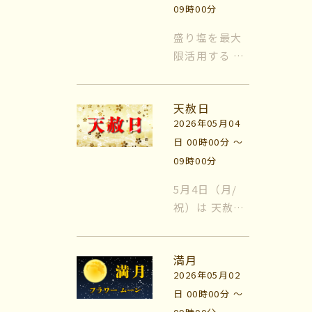
っ...
09時00分
盛り塩を最大
限活用する 風
水では日常的
に『盛り塩』
天赦日
を使います。
2026年05月04
盛り塩をする
日 00時00分 〜
場所は『玄
09時00分
関』と『トイ
レ』が基本に
5月4日（月/
なります。玄
祝）は 天赦
関はすべての
日！ 天赦日
エネルギーが
（てんしゃび
出入りする場
満月
/ にち）と
所、トイレな
2026年05月02
は、 日本の吉
どの水周りは
日 00時00分 〜
日の中で 「最
色...