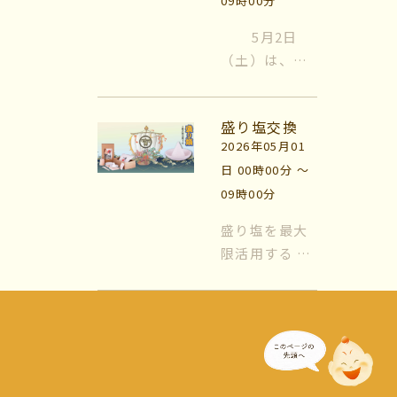
09時00分
上の吉日」と
されている日
5月2日
のことです。
（土）は、満
すべて神様が
月です。 春の
天に昇り、万
花が最も多く
物の罪を赦し
盛り塩交換
咲く時期に現
てくれるた
2026年05月01
れる満月は、
め、何をや...
日 00時00分 〜
｢花の月｣と呼
09時00分
ばれ、 新た...
盛り塩を最大
限活用する 風
水では日常的
に『盛り塩』
を使います。
盛り塩をする
場所は『玄
関』と『トイ