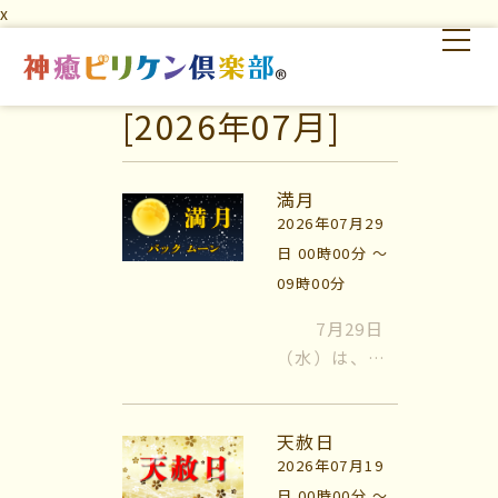
x
[2026年07月]
はじめての方へ
交流の場
学びの場
満月
2026年07月29
日 00時00分 〜
09時00分
7月29日
（水）は、満
はじめての方へ
月です。 7月
の満月は、雄
交流の場
天赦日
鹿（バック）
2026年07月19
の角が、 新し
学びの場
日 00時00分 〜