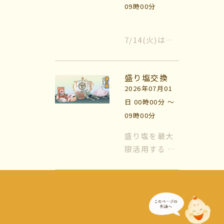
っ...
09時00分
関』と『トイ
レ』が基本に
なります。玄
7/14(火)は、
関はすべての
新月です。 時
エネルギーが
間は、18時44
出入りする場
盛り塩交換
分（〜翌午前2
所、トイレな
2026年07月01
時4...
どの水周りは
日 00時00分 〜
色...
09時00分
盛り塩を最大
限活用する 風
水では日常的
に『盛り塩』
を使います。
盛り塩をする
場所は『玄