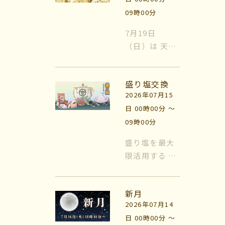
く生え変わる
09時00分
時期と重なる
マイビリちゃん診断
こ...
7月19日
（日）は 天赦
風水ミニビリちゃん診断
日！ 天赦日
（てんしゃび
よくなるメッセージ
盛り塩交換
/ にち）と
2026年07月15
は、 日本の吉
体験談
日 00時00分 〜
日の中で 「最
09時00分
上の吉日」と
会社案内
されている日
盛り塩を最大
のことです。
限活用する 風
お問い合わせ
すべて神様が
水では日常的
天に昇り、万
に『盛り塩』
物の罪を赦し
新月
を使います。
てくれるた
2026年07月14
盛り塩をする
め、何をや
日 00時00分 〜
場所は『玄