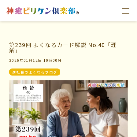
第239回 よくなるカード解説 No.40「理
はじめての方へ
交流の場
学びの場
解」
2026年01月12日 10時00分
進社長のよくなるブログ
はじめての方へ
交流の場
学びの場