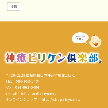
〒720-2123 広島県福山市神辺町川北131-1
TEL 084-963-0434
FAX 084-963-0494
E-mail：
billichan@sinyu.net
オンラインショップ：
http://shop.sinyu.net/