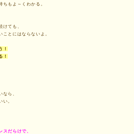
持ちもよ～くわかる。
続けても、
いことにはならないよ。
う！
る！
。
いなら、
いい。
レスだらけで、