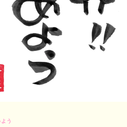
！
めよう