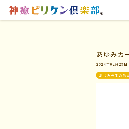
はじめての方へ
マイビリちゃん診断
あゆみカー
2024年02月29日
交流の場
風水ミニビリちゃん診
あゆみ先生の部
学びの場
よくなるメッセージ