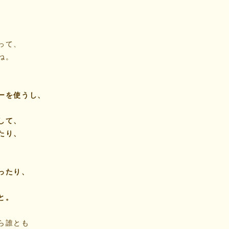
、
って、
ね。
ーを使うし、
して、
たり、
ったり、
と。
ら誰とも