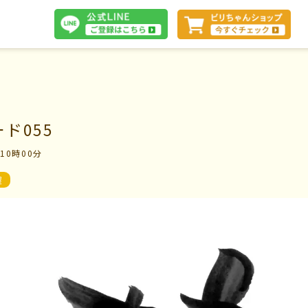
体験談
ド055
 10時00分
断
会社案内
屋
お問い合わせ