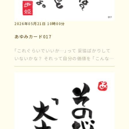
2026年05月21日 10時00分
あゆみカード017
｢これぐらいでいいか…｣って 妥協ばかりして
いないかな？ それって自分の価値を ｢こんなも
んだ｣って落としていくこと だから。「分不相
応」なぐらい 本当に好きなものを選ぼうよ。
本当は...