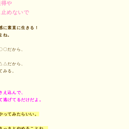
損得や
に止めないで
感に素直に生きる！
よね。
〇〇だから、
△△だから、
てみる。
さえ込んで、
て逃げてるだけだよ。
やってみたらいい。
さっさとやめることね。