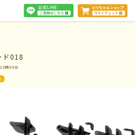
体験談
ド018
 10時00分
断
会社案内
屋
お問い合わせ