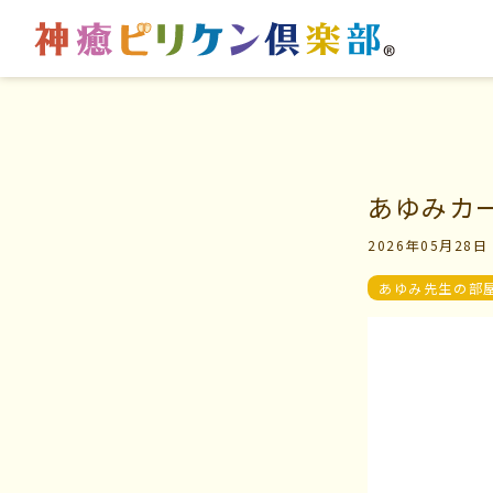
はじめての方へ
マイビリちゃん診断
あゆみカー
2026年05月28日
交流の場
風水ミニビリちゃん診
あゆみ先生の部
学びの場
よくなるメッセージ