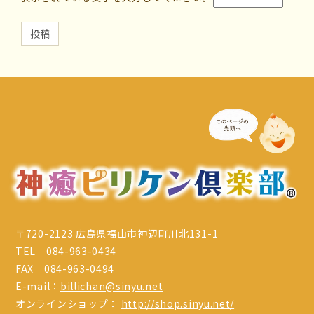
〒720-2123 広島県福山市神辺町川北131-1
TEL 084-963-0434
FAX 084-963-0494
E-mail：
billichan@sinyu.net
オンラインショップ：
http://shop.sinyu.net/