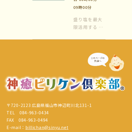
場所は『玄
09時00分
関』と『トイ
マイビリちゃん診断
レ』が基本に
盛り塩を最大
なります。玄
限活用する 風
風水ミニビリちゃん診断
関はすべての
水では日常的
エネルギーが
に『盛り塩』
よくなるメッセージ
出入りする場
を使います。
所、トイレな
盛り塩をする
体験談
どの水周りは
場所は『玄
色...
関』と『トイ
会社案内
レ』が基本に
なります。玄
お問い合わせ
関はすべての
エネルギーが
〒720-2123 広島県福山市神辺町川北131-1
出入りする場
TEL 084-963-0434
所、トイレな
FAX 084-963-0494
どの水周りは
E-mail：
billichan@sinyu.net