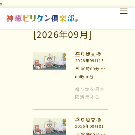
x
[2026年09月]
はじめての方へ
交流の場
学びの場
盛り塩交換
2026年09月15
日 00時00分 〜
09時00分
盛り塩を最大
限活用する 風
はじめての方へ
水では日常的
に『盛り塩』
交流の場
盛り塩交換
を使います。
2026年09月01
盛り塩をする
学びの場
日 00時00分 〜