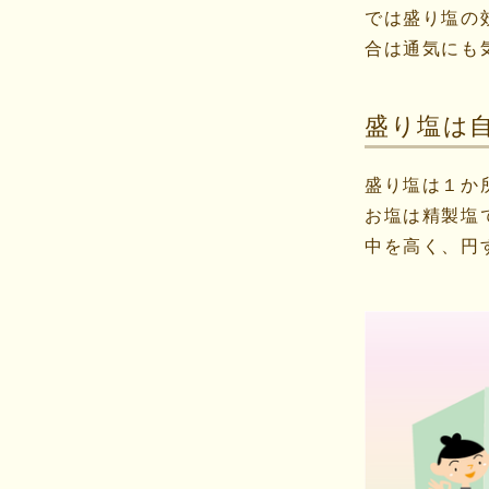
では盛り塩の
合は通気にも
盛り塩は
盛り塩は１か
お塩は精製塩
中を高く、円