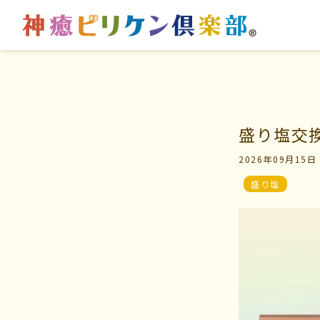
はじめての方へ
マイビリちゃん診断
盛り塩交
2026年09月15日
交流の場
風水ミニビリちゃん診
盛り塩
学びの場
よくなるメッセージ