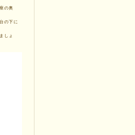
座の奥
台の下に
ましょ