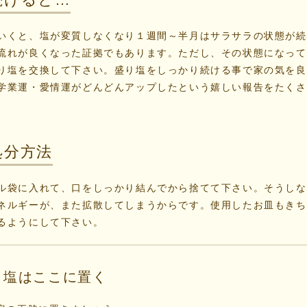
いくと、塩が変質しなくなり１週間～半月はサラサラの状態が続
流れが良くなった証拠でもあります。ただし、その状態になって
り塩を交換して下さい。盛り塩をしっかり続ける事で家の気を良
学業運・愛情運がどんどんアップしたという嬉しい報告をたくさ
処分方法
ル袋に入れて、口をしっかり結んでから捨てて下さい。そうしな
ネルギーが、また拡散してしまうからです。使用したお皿もきち
るようにして下さい。
り塩はここに置く