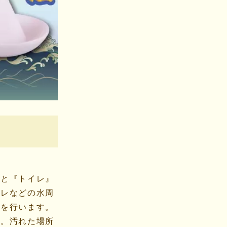
』と『トイレ』
イレなどの水周
りを行います。
う。汚れた場所