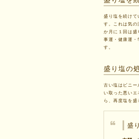
盛り塩を続けて
す。これは気の
か月に１回は盛
事運・健康運・
す。
盛り塩の
古い塩はビニー
い取った悪いエ
ら、再度塩を盛
盛