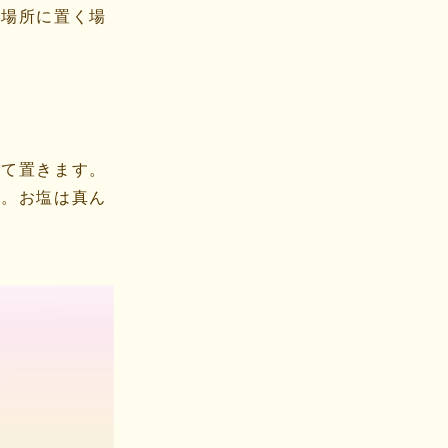
の場所に置く場
して置きます。
す。お塩は真ん