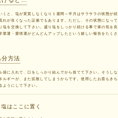
いくと、塩が変質しなくなり１週間～半月はサラサラの状態が続
流れが良くなった証拠でもあります。ただし、その状態になって
り塩を交換して下さい。盛り塩をしっかり続ける事で家の気を良
学業運・愛情運がどんどんアップしたという嬉しい報告をたくさ
処分方法
ル袋に入れて、口をしっかり結んでから捨てて下さい。そうしな
ネルギーが、また拡散してしまうからです。使用したお皿もきち
るようにして下さい。
り塩はここに置く