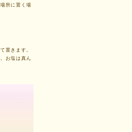
の場所に置く場
して置きます。
す。お塩は真ん