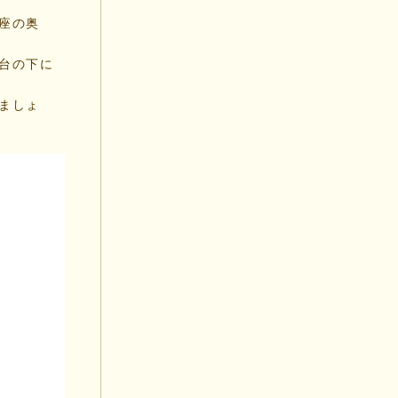
座の奥
台の下に
ましょ