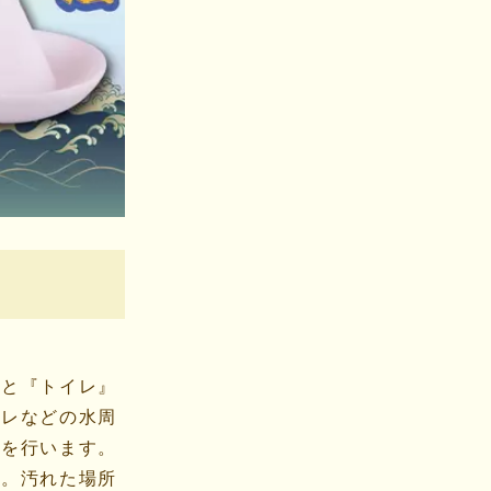
』と『トイレ』
イレなどの水周
りを行います。
う。汚れた場所