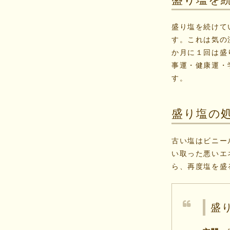
盛り塩を続けて
す。これは気の
か月に１回は盛
事運・健康運・
す。
盛り塩の
古い塩はビニー
い取った悪いエ
ら、再度塩を盛
盛