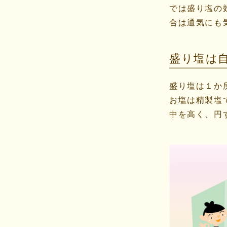
では盛り塩の
合は通気にも
盛り塩は
盛り塩は１か
お塩は精製塩
中を高く、円