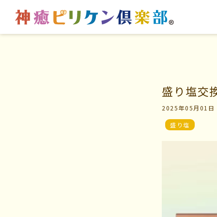
はじめての方へ
マイビリちゃん診断
盛り塩交
2025年05月01日
交流の場
風水ミニビリちゃん診
盛り塩
学びの場
よくなるメッセージ