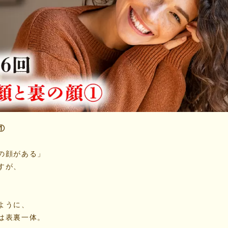
①
の顔がある」
すが、
ように、
は表裏一体。