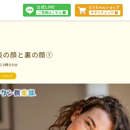
体験談
 表の顔と裏の顔①
 10時00分
断
会社案内
るブログ
お問い合わせ