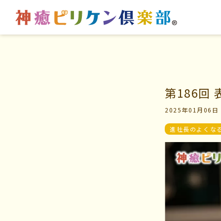
はじめての方へ
マイビリちゃん診断
第186回
2025年01月06日
交流の場
風水ミニビリちゃん診
進社長のよくな
学びの場
よくなるメッセージ