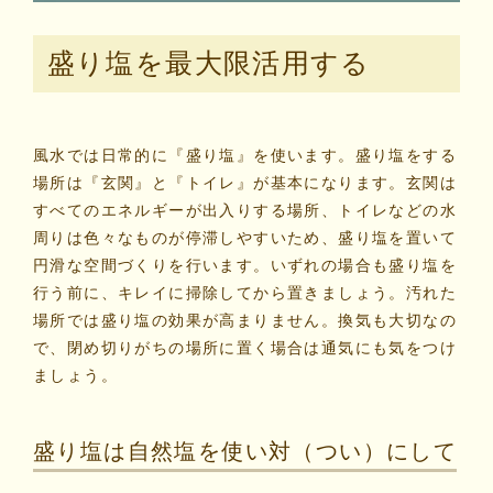
マイビリちゃん診断
盛り塩を最大限活用する
風水ミニビリちゃん診断
風水では日常的に『盛り塩』を使います。盛り塩をする
よくなるメッセージ
場所は『玄関』と『トイレ』が基本になります。玄関は
すべてのエネルギーが出入りする場所、トイレなどの水
体験談
周りは色々なものが停滞しやすいため、盛り塩を置いて
円滑な空間づくりを行います。いずれの場合も盛り塩を
会社案内
行う前に、キレイに掃除してから置きましょう。汚れた
場所では盛り塩の効果が高まりません。換気も大切なの
で、閉め切りがちの場所に置く場合は通気にも気をつけ
お問い合わせ
ましょう。
盛り塩は自然塩を使い対（つい）にして