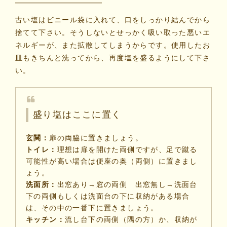
古い塩はビニール袋に入れて、口をしっかり結んでから
捨てて下さい。そうしないとせっかく吸い取った悪いエ
ネルギーが、また拡散してしまうからです。使用したお
皿もきちんと洗ってから、再度塩を盛るようにして下さ
い。
盛り塩はここに置く
玄関：
扉の両脇に置きましょう。
トイレ：
理想は扉を開けた両側ですが、足で蹴る
可能性が高い場合は便座の奥（両側）に置きまし
ょう。
洗面所：
出窓あり→窓の両側 出窓無し→洗面台
下の両側もしくは洗面台の下に収納がある場合
は、その中の一番下に置きましょう。
キッチン：
流し台下の両側（隅の方）か、収納が